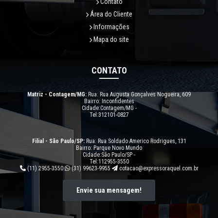
Contato
Área do Cliente
Informações
Mapa do site
CONTATO
Matriz - Contagem/MG:
Rua: Rua Augusta Gonçalves Nogueira, 609
Bairro: Inconfidentes
Cidade:Contagem/MG -
Tel:312101-0827
Filial - São Paulo/SP:
Rua: Rua Soldado Americo Rodrigues, 131
Bairro: Parque Novo Mundo
Cidade:São Paulo/SP -
Tel:112955-3550
(11) 2955-3550
(31) 99623-9955
cotacao@expressoraquel.com.br
Envie sua mensagem!