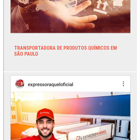
Empresas de transporte a granel
Empresas de transporte de cargas rodoviário
Empresas de transporte de químicos
Empresas transportadoras de carga fracionada
TRANSPORTADORA DE PRODUTOS QUÍMICOS EM
Entrega de supermercado
SÃO PAULO
Frente envios diretos
Frete carga fracionada
Frete cargas rodoviárias
Frete de cargas
Frete de cargas pequenas
Frete de cargas pesadas
Frete direto
Frete e transporte de cargas