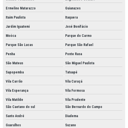
Ermelino Matarazzo
Guianazes
Itaim Paulista
Itaquera
Jardim Iguatemi
José Bonifácio
Moóca
Parque do Carmo
Parque São Lucas
Parque São Rafael
Penha
Ponte Rasa
São Mateus
São Miguel Paulista
Sapopemba
Tatuapé
Vila Carrão
Vila Curuçá
Vila Esperança
Vila Formosa
Vila Matilde
Vila Prudente
São Caetano do sul
São Bernardo do Campo
Santo André
Diadema
Guarulhos
Suzano