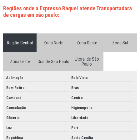
Transportadora de fracionado paraná
Regiões onde a Expresso Raquel atende Transportadora
de cargas em são paulo:
Transportadora de fracionado rio grande do sul
Transportadora de fracionado são paulo
Transportadora de fracionado sp
Região Central
Zona Norte
Zona Oeste
Zona Sul
Transportadora de fracionados
Transportadora de produtos químicos
Litoral de São
Zona Leste
Grande São Paulo
Paulo
Transportadora de produtos químicos em são paulo
Aclimação
Bela Vista
Transportadora de químicos
Bom Retiro
Brás
Transportadora em mg
Cambuci
Centro
Transportadora extrema mg
Consolação
Higienópolis
Transportadora fracionado santa catarina
Glicério
Liberdade
Transportadora mg cargas
Luz
Pari
Transportadoras de cargas perigosas
República
Santa Cecília