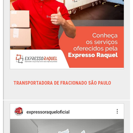
Frete envios diretos
Frete fracionado
Frete fracionado bahia
Frete fracionado rio de janeiro
Frete fracionado rio grande do sul
Frete urgente
Serviço de transporte de carga
Serviço de transporte de carga pesada
TRANSPORTADORA DE FRACIONADO SÃO PAULO
Serviço de transporte rodoviário de cargas
Transportadora carga fracionada goiânia
Transportadora carga fracionada minas gerais
Transportadora carga fracionada nordeste
Transportadora carga fracionada para brasília