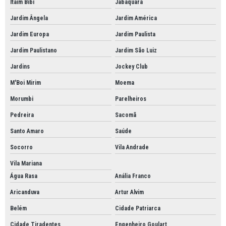
Itaim Bibi
Jabaquara
Jardim Ângela
Jardim América
Jardim Europa
Jardim Paulista
Jardim Paulistano
Jardim São Luiz
Jardins
Jockey Club
M'Boi Mirim
Moema
Morumbi
Parelheiros
Pedreira
Sacomã
Santo Amaro
Saúde
Socorro
Vila Andrade
Vila Mariana
Água Rasa
Anália Franco
Aricanduva
Artur Alvim
Belém
Cidade Patriarca
Cidade Tiradentes
Engenheiro Goulart