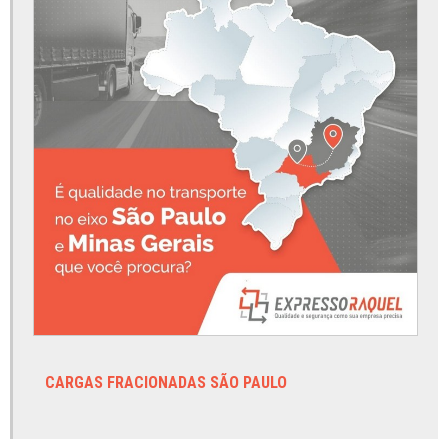
Transportadora carga fracionada paraná
Transportadora carga fracionada recife
Transportadora carga fracionada rj
Transportadora de carga fracionada
Transportadora de carga fracionada em sp
Transportadora de cargas
Transportadora de cargas em são paulo
Transportadora de cargas especiais
Transportadora de cargas grandes
Transportadora de cargas pequenas
Transportadora de cargas pesadas
CARGAS FRACIONADAS SÃO PAULO
Transportadora de fracionado espírito santo
Transportadora de fracionado minas gerais