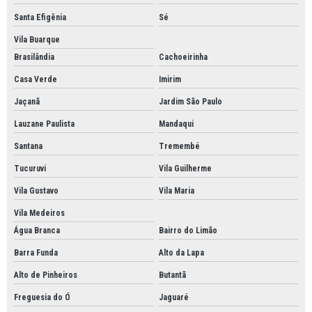
Transportadoras de químicos sp
Santa Efigênia
Sé
Transportadoras rodoviário de cargas
Vila Buarque
Transporte de alimentos
Brasilândia
Cachoeirinha
Transporte de carga delicada
Casa Verde
Imirim
Transporte de carga pesada
Jaçanã
Jardim São Paulo
Transporte de carga pesada terrestre
Lauzane Paulista
Mandaqui
Santana
Tremembé
Transporte de carga pesadas empresa
Tucuruvi
Vila Guilherme
Transporte de pequenas cargas empresa
Vila Gustavo
Vila Maria
Transporte de produto químico fracionado
Vila Medeiros
Transporte de produtos químicos
Água Branca
Bairro do Limão
Transporte de produtos químicos não perigosos
Barra Funda
Alto da Lapa
Transporte de produtos químicos pequenas quantidades
Alto de Pinheiros
Butantã
Transporte de produtos químicos perigosos
Freguesia do Ó
Jaguaré