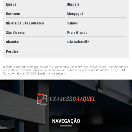
Iguape
Ilhabela
Itanhaém
Mongaguá
Riviera de São Lourenço
Santos
São Vicente
Praia Grande
Ubatuba
São Sebastião
Peruíbe
O conteúdo do texto desta página é de direito reservado. Sua reprodução, parcial ou total, mesmo citando
nossos links, é proibida sem a autorização do autor. Crime de violação de direito autoral – artigo 184 do
Código Penal –
Lei 9610/98 - Lei de direitos autorais
.
NAVEGAÇÃO