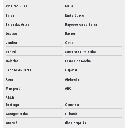
Ribeirão Pires
Mauá
Embu
Embu Guaçú
Embu das Artes
Itapecerica da Serra
Osasco
Barueri
Jandira
Cotia
Itapevi
Santana de Parnaíba
Caierias
Franco da Rocha
Taboão da Serra
Cajamar
Arujá
Alphaville
Mairiporã
ABC
ABCD
Bertioga
Cananéia
Caraguatatuba
Cubatão
Guarujá
Ilha Comprida