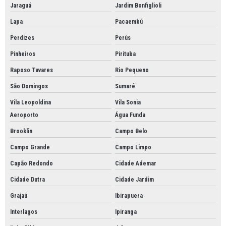
Transporte de produtos químicos transportadora de carga pesada
Jaraguá
Jardim Bonfiglioli
Transporte de químicos
Lapa
Pacaembú
Transporte em minas
Perdizes
Perús
Transporte em minas gerais
Pinheiros
Pirituba
Transporte químico classificado
Raposo Tavares
Rio Pequeno
Transporte rodoviário fracionado
São Domingos
Sumaré
Vila Leopoldina
Vila Sonia
Aeroporto
Água Funda
Brooklin
Campo Belo
Campo Grande
Campo Limpo
Capão Redondo
Cidade Ademar
Cidade Dutra
Cidade Jardim
Grajaú
Ibirapuera
Interlagos
Ipiranga